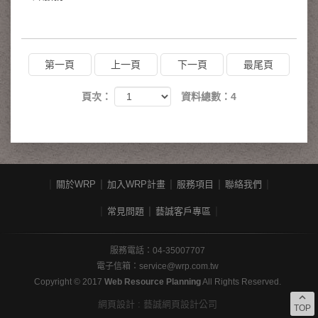
第一頁
上一頁
下一頁
最尾頁
頁次：
資料總數：4
關於WRP
加入WRP計畫
服務項目
聯絡我們
常見問題
藝誠客戶專區
服務電話：04-35007707
電子信箱：
service@wrp.com.tw
Copyright © 2017
Web Resource Planning
All Rights Reserved.
keyboard_arrow_up
網頁設計 : 藝誠網頁設計公司
TOP