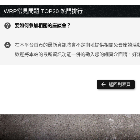
WRP常見問題 TOP20 熱門排行
help
要如何參加相關的座談會？
在本平台首頁的最新資訊將會不定期地提供相關免費座談活
歡迎將本站的最新資訊功能一併的勘入您的網頁介面唷，好
arrow_back
返回列表頁