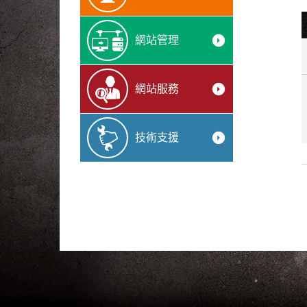
arrow_drop_down_circle
網站管理
arrow_drop_down_circle
網站服務
arrow_drop_down_circle
技術支援