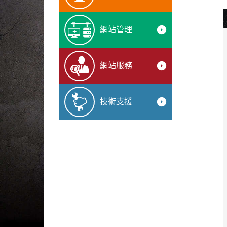
arrow_drop_down_circle
網站管理
arrow_drop_down_circle
網站服務
arrow_drop_down_circle
技術支援