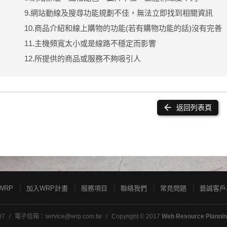
9.網站動線及搜尋功能規劃不佳，無法立即找到相關資訊
10.商品介紹和線上購物的功能(若有購物功能的話)沒有完善
11.主機頻寬太小或是線路不穩定而影響
12.所提供的商品或服務不夠吸引人
arrow_back
返回列表頁
WRP
加入WRP計畫
服務項目
聯絡我們
常見問題
藝誠客戶
07
電子信箱：
service@wrp.com.tw
Copyright © 2017
Web Resource Planni