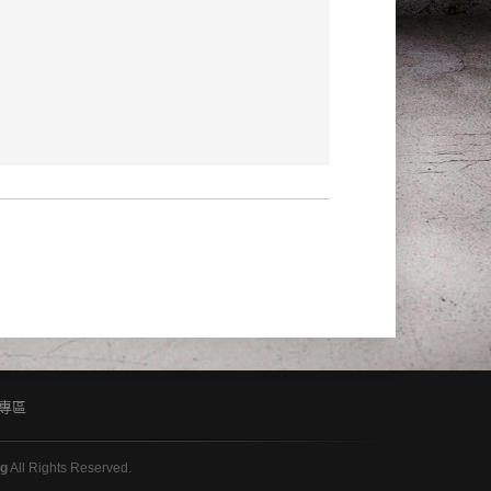
專區
ng
All Rights Reserved.