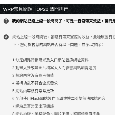
WRP常見問題 TOP20 熱門排行
help
我的網站已經上線一段時間了，可是一直沒帶來效益，請問
網站上線一段時間後，卻沒有帶來實際的效益，此種原因有
下，您可檢視您的網站是否有以下問題，並予以排除：
1.缺乏網路行銷曝光及入口網站登錄網址資料
2.動畫太多或是圖片檔案太大而影響網站瀏覽速度
3.網站內容沒有參考價值
4.架構功能不符合企業需求
5.網站內容沒有常常更新
6.全部使用Flash網站製作而導致搜尋引擎無法解讀內容
7.網站是否常常出現錯誤
8.網站排版、風格配色、圖片不佳、整體精緻度不夠